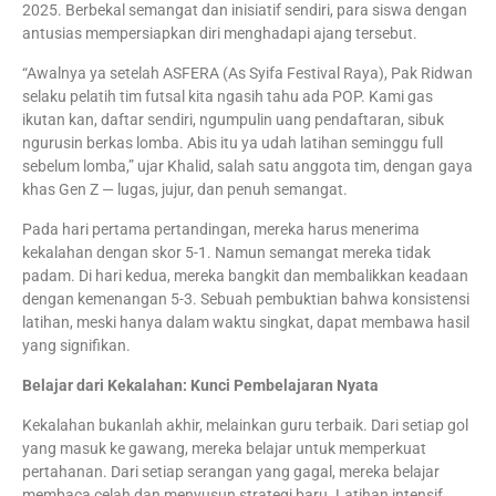
2025. Berbekal semangat dan inisiatif sendiri, para siswa dengan
antusias mempersiapkan diri menghadapi ajang tersebut.
“Awalnya ya setelah ASFERA (As Syifa Festival Raya), Pak Ridwan
selaku pelatih tim futsal kita ngasih tahu ada POP. Kami gas
ikutan kan, daftar sendiri, ngumpulin uang pendaftaran, sibuk
ngurusin berkas lomba. Abis itu ya udah latihan seminggu full
sebelum lomba,” ujar Khalid, salah satu anggota tim, dengan gaya
khas Gen Z — lugas, jujur, dan penuh semangat.
Pada hari pertama pertandingan, mereka harus menerima
kekalahan dengan skor 5-1. Namun semangat mereka tidak
padam. Di hari kedua, mereka bangkit dan membalikkan keadaan
dengan kemenangan 5-3. Sebuah pembuktian bahwa konsistensi
latihan, meski hanya dalam waktu singkat, dapat membawa hasil
yang signifikan.
Belajar dari Kekalahan: Kunci Pembelajaran Nyata
Kekalahan bukanlah akhir, melainkan guru terbaik. Dari setiap gol
yang masuk ke gawang, mereka belajar untuk memperkuat
pertahanan. Dari setiap serangan yang gagal, mereka belajar
membaca celah dan menyusun strategi baru. Latihan intensif