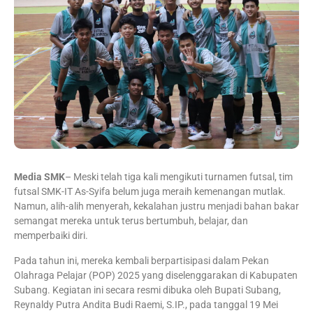
Media SMK
– Meski telah tiga kali mengikuti turnamen futsal, tim
futsal SMK-IT As-Syifa belum juga meraih kemenangan mutlak.
Namun, alih-alih menyerah, kekalahan justru menjadi bahan bakar
semangat mereka untuk terus bertumbuh, belajar, dan
memperbaiki diri.
Pada tahun ini, mereka kembali berpartisipasi dalam Pekan
Olahraga Pelajar (POP) 2025 yang diselenggarakan di Kabupaten
Subang. Kegiatan ini secara resmi dibuka oleh Bupati Subang,
Reynaldy Putra Andita Budi Raemi, S.IP., pada tanggal 19 Mei