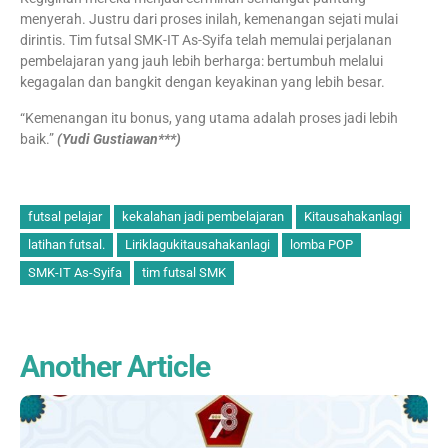
menyerah. Justru dari proses inilah, kemenangan sejati mulai
dirintis. Tim futsal SMK-IT As-Syifa telah memulai perjalanan
pembelajaran yang jauh lebih berharga: bertumbuh melalui
kegagalan dan bangkit dengan keyakinan yang lebih besar.
“Kemenangan itu bonus, yang utama adalah proses jadi lebih
baik.”
(Yudi Gustiawan***)
futsal pelajar
kekalahan jadi pembelajaran
Kitausahakanlagi
latihan futsal.
Liriklagukitausahakanlagi
lomba POP
SMK-IT As-Syifa
tim futsal SMK
Another Article