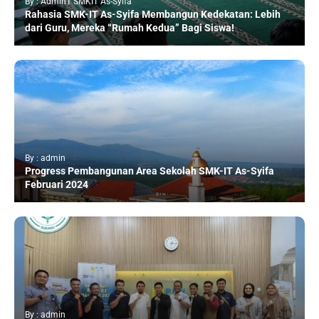
By : Admin1 SMKIT As-Syifa
Rahasia SMK-IT As-Syifa Membangun Kedekatan: Lebih
dari Guru, Mereka “Rumah Kedua” Bagi Siswa!
By : admin
Progress Pembangunan Area Sekolah SMK-IT As-Syifa
Februari 2024
By : admin