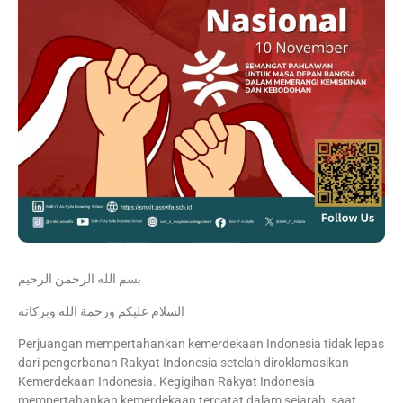
بسم الله الرحمن الرحيم
السلام عليكم ورحمة الله وبركاته
Perjuangan mempertahankan kemerdekaan Indonesia tidak lepas
dari pengorbanan Rakyat Indonesia setelah diroklamasikan
Kemerdekaan Indonesia. Kegigihan Rakyat Indonesia
mempertahankan kemerdekaan tercatat dalam sejarah, saat