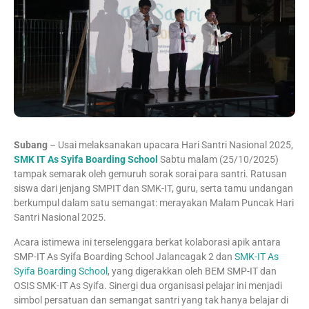
Subang
– Usai melaksanakan upacara Hari Santri Nasional 2025,
SMK IT As Syifa Boarding School
Sabtu malam (25/10/2025)
tampak semarak oleh gemuruh sorak sorai para santri. Ratusan
siswa dari jenjang SMPIT dan SMK-IT, guru, serta tamu undangan
berkumpul dalam satu semangat: merayakan Malam Puncak Hari
Santri Nasional 2025.
Acara istimewa ini terselenggara berkat kolaborasi apik antara
SMP-IT As Syifa Boarding School Jalancagak 2 dan
SMK-IT As
Syifa Boarding School
, yang digerakkan oleh BEM SMP-IT dan
OSIS SMK-IT As Syifa. Sinergi dua organisasi pelajar ini menjadi
simbol persatuan dan semangat santri yang tak hanya belajar di