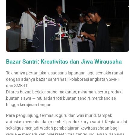
Bazar Santri: Kreativitas dan Jiwa Wirausaha
Tak hanya pertunjukan, suasana lapangan juga semakin ramai
dengan adanya bazar santri hasil kolaborasi angkatan SMPIT
dan SMK-IT.
Di area bazar, berjejer stand makanan, minuman, serta produk
buatan siswa — mulai dari roti buatan sendiri, merchandise,
hingga kerajinan tangan.
Para pengunjung, termasuk guru dan wali murid, tampak
antusias mencoba dan membeli produk karya santri. Kegiatan ini
sekaligus menjadi wadah pembelajaran kewirausahaan bagi
siswa — memadukan nilai kreativitas, tanggung jawab, dan jiwa