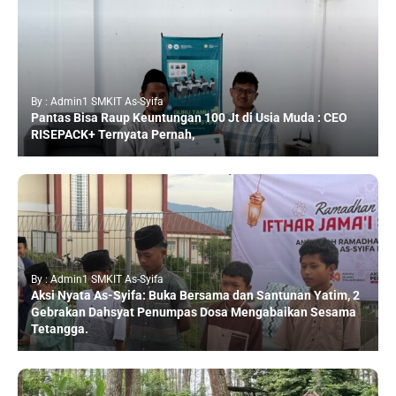
By : Admin1 SMKIT As-Syifa
Pantas Bisa Raup Keuntungan 100 Jt di Usia Muda : CEO
RISEPACK+ Ternyata Pernah,
By : Admin1 SMKIT As-Syifa
Aksi Nyata As-Syifa: Buka Bersama dan Santunan Yatim, 2
Gebrakan Dahsyat Penumpas Dosa Mengabaikan Sesama
Tetangga.