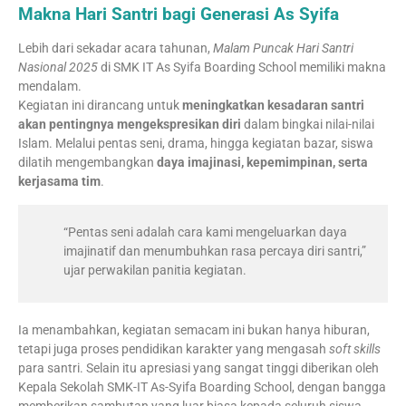
Makna Hari Santri bagi Generasi As Syifa
Lebih dari sekadar acara tahunan,
Malam Puncak Hari Santri
Nasional 2025
di SMK IT As Syifa Boarding School memiliki makna
mendalam.
Kegiatan ini dirancang untuk
meningkatkan kesadaran santri
akan pentingnya mengekspresikan diri
dalam bingkai nilai-nilai
Islam. Melalui pentas seni, drama, hingga kegiatan bazar, siswa
dilatih mengembangkan
daya imajinasi, kepemimpinan, serta
kerjasama tim
.
“Pentas seni adalah cara kami mengeluarkan daya
imajinatif dan menumbuhkan rasa percaya diri santri,”
ujar perwakilan panitia kegiatan.
Ia menambahkan, kegiatan semacam ini bukan hanya hiburan,
tetapi juga proses pendidikan karakter yang mengasah
soft skills
para santri. Selain itu apresiasi yang sangat tinggi diberikan oleh
Kepala Sekolah SMK-IT As-Syifa Boarding School, dengan bangga
memberikan sambutan yang luar biasa kepada seluruh siswa