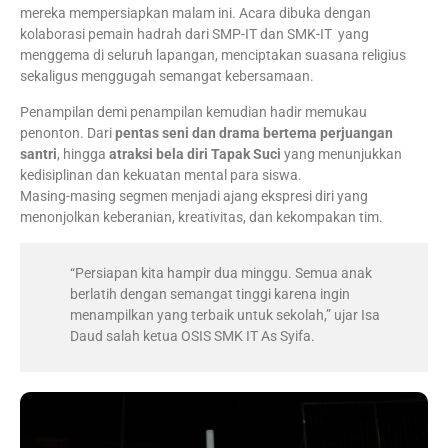
mereka mempersiapkan malam ini. Acara dibuka dengan
kolaborasi pemain hadrah dari SMP-IT dan SMK-IT yang
menggema di seluruh lapangan, menciptakan suasana religius
sekaligus menggugah semangat kebersamaan.
Penampilan demi penampilan kemudian hadir memukau
penonton. Dari
pentas seni dan drama bertema perjuangan
santri
, hingga
atraksi bela diri Tapak Suci
yang menunjukkan
kedisiplinan dan kekuatan mental para siswa.
Masing-masing segmen menjadi ajang ekspresi diri yang
menonjolkan keberanian, kreativitas, dan kekompakan tim.
“Persiapan kita hampir dua minggu. Semua anak
berlatih dengan semangat tinggi karena ingin
menampilkan yang terbaik untuk sekolah,” ujar Isa
Daud salah ketua OSIS SMK IT As Syifa.