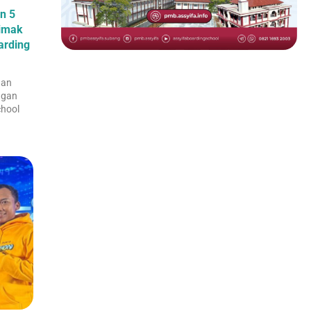
n 5
Simak
arding
dan
ungan
chool