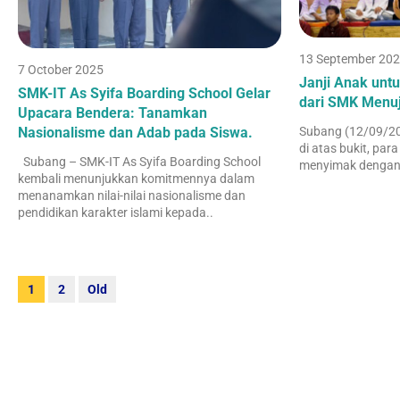
13 September 20
7 October 2025
Janji Anak untu
SMK-IT As Syifa Boarding School Gelar
dari SMK Menu
Upacara Bendera: Tanamkan
Nasionalisme dan Adab pada Siswa.
Subang (12/09/20
di atas bukit, par
Subang – SMK-IT As Syifa Boarding School
menyimak dengan m
kembali menunjukkan komitmennya dalam
menanamkan nilai-nilai nasionalisme dan
pendidikan karakter islami kepada..
1
2
Old