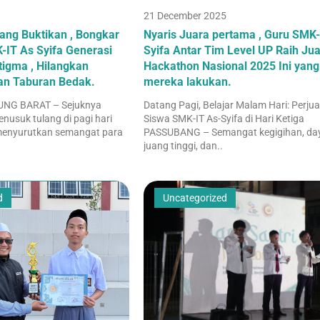
21 December 2025
ng Buktikan , Bongkar
Nyaris Juara pertama , Guru SMK-
IT As Syifa Generasi
Syifa Antar Tim Level UP Raih Jua
tigma , Hilangkan
Hackathon Nasional 2025 Ini yang
an Taburan Bedak.
mereka lakukan.
NG BARAT – Sejuknya
Datang Pagi, Belajar Malam Hari: Perju
usuk tulang di pagi hari
Siswa SMK-IT As-Syifa di Hari Ketiga
 menyurutkan semangat para
PASSUBANG – Semangat kegigihan, da
juang tinggi, dan..
d
Uncategorized