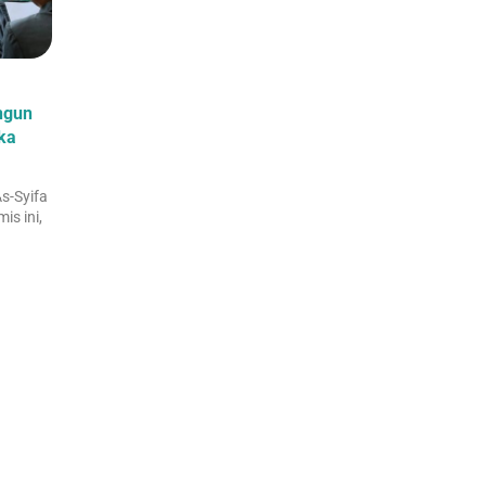
ngun
ka
As-Syifa
s ini,