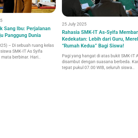
25
25 July 2025
k Sang Ibu: Perjalanan
Rahasia SMK-IT As-Syifa Memba
ju Panggung Dunia
Kedekatan: Lebih dari Guru, Mere
“Rumah Kedua” Bagi Siswa!
25) – Di sebuah ruang kelas
a siswa SMK-IT As Syifa
Pagi yang hangat di atas bukit SMK-IT 
ata berbinar. Hari..
disambut dengan suasana berbeda. Kami
tepat pukul 07.00 WIB, seluruh siswa..