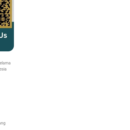
selama
esia
ang