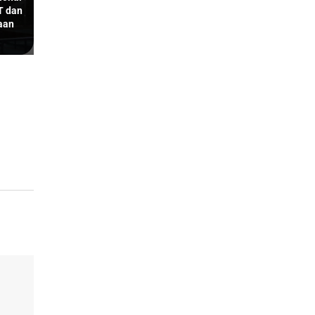
T dan
aan