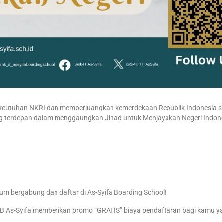
 keutuhan NKRI dan memperjuangkan kemerdekaan Republik Indonesia 
yang terdepan dalam menggaungkan Jihad untuk Menjayakan Negeri Indon
um bergabung dan daftar di As-Syifa Boarding School!
PMB As-Syifa memberikan promo “GRATIS” biaya pendaftaran bagi kamu y