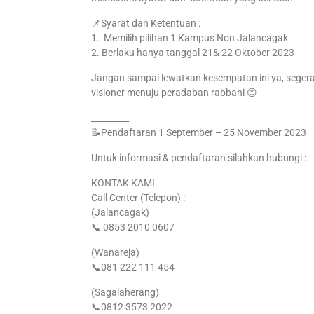
📌Syarat dan Ketentuan :
1. Memilih pilihan 1 Kampus Non Jalancagak
2. Berlaku hanya tanggal 21& 22 Oktober 2023
Jangan sampai lewatkan kesempatan ini ya, segera d
visioner menuju peradaban rabbani 😊
_________
📝Pendaftaran 1 September – 25 November 2023
Untuk informasi & pendaftaran silahkan hubungi :
KONTAK KAMI
Call Center (Telepon) :
(Jalancagak)
📞 0853 2010 0607
(Wanareja)
📞081 222 111 454
(Sagalaherang)
📞0812 3573 2022