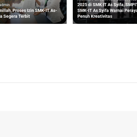
2025 di SMK IT As Syifa, SMPI
 admin
millah, Proses Izin SMK-IT As-
SMK-IT As Syifa Warnai Peray
fa Segera Terbit
Penuh Kreativitas